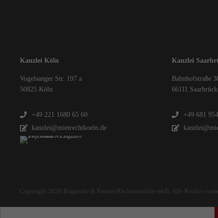
Kanzlei Köln
Kanzlei Saarbr
Vogelsanger Str. 197 a
Bahnhofstraße 3
50825 Köln
66111 Saarbrück
+49 221 1680 65 60
+49 681 95
kanzlei@mietrechtkoeln.de
kanzlei@mie
Copyright 2026 Bagusche & Partner Rechtsanwälte mbB. Alle Rechte vorb