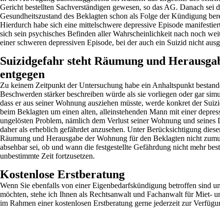
Gericht bestellten Sachverständigen gewesen, so das AG. Danach sei d
Gesundheitszustand des Beklagten schon als Folge der Kündigung bereit
Hierdurch habe sich eine mittelschwere depressive Episode manifesti
sich sein psychisches Befinden aller Wahrscheinlichkeit nach noch weit
einer schweren depressiven Episode, bei der auch ein Suizid nicht au
Suizidgefahr steht Räumung und Herausg
entgegen
Zu keinem Zeitpunkt der Untersuchung habe ein Anhaltspunkt bestande
Beschwerden stärker beschreiben würde als sie vorliegen oder gar simu
dass er aus seiner Wohnung ausziehen müsste, werde konkret der Suiz
beim Beklagten um einen alten, alleinstehenden Mann mit einer depre
ungelösten Problem, nämlich dem Verlust seiner Wohnung und seines L
daher als erheblich gefährdet anzusehen. Unter Berücksichtigung diese
Räumung und Herausgabe der Wohnung für den Beklagten nicht zumu
absehbar sei, ob und wann die festgestellte Gefährdung nicht mehr beste
unbestimmte Zeit fortzusetzen.
Kostenlose Erstberatung
Wenn Sie ebenfalls von einer Eigenbedarfskündigung betroffen sind u
möchten, stehe ich Ihnen als Rechtsanwalt und Fachanwalt für Miet-
im Rahmen einer kostenlosen Erstberatung gerne jederzeit zur Verfüg