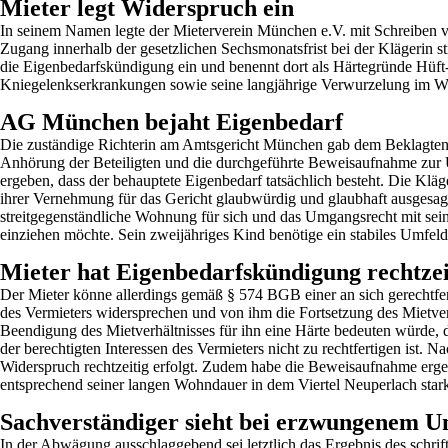
Mieter legt Widerspruch ein
In seinem Namen legte der Mieterverein München e.V. mit Schreiben 
Zugang innerhalb der gesetzlichen Sechsmonatsfrist bei der Klägerin s
die Eigenbedarfskündigung ein und benennt dort als Härtegründe Hüft
Kniegelenkserkrankungen sowie seine langjährige Verwurzelung im 
AG München bejaht Eigenbedarf
Die zuständige Richterin am Amtsgericht München gab dem Beklagten
Anhörung der Beteiligten und die durchgeführte Beweisaufnahme zur
ergeben, dass der behauptete Eigenbedarf tatsächlich besteht. Die Kläg
ihrer Vernehmung für das Gericht glaubwürdig und glaubhaft ausgesagt
streitgegenständliche Wohnung für sich und das Umgangsrecht mit sei
einziehen möchte. Sein zweijähriges Kind benötige ein stabiles Umfe
Mieter hat Eigenbedarfskündigung rechtze
Der Mieter könne allerdings gemäß § 574 BGB einer an sich gerechtfe
des Vermieters widersprechen und von ihm die Fortsetzung des Mietver
Beendigung des Mietverhältnisses für ihn eine Härte bedeuten würde, 
der berechtigten Interessen des Vermieters nicht zu rechtfertigen ist. 
Widerspruch rechtzeitig erfolgt. Zudem habe die Beweisaufnahme erge
entsprechend seiner langen Wohndauer in dem Viertel Neuperlach stark 
Sachverständiger sieht bei erzwungenem U
In der Abwägung ausschlaggebend sei letztlich das Ergebnis des schri