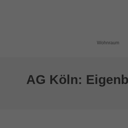
Der Eintrag "offcanvas-col1" existiert
Der Eint
leider nicht.
leider ni
Wohnraum
AG Köln: Eigenb