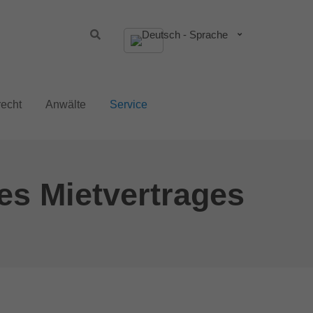
stiert
Der Eintrag "offcanvas-col4" existiert
leider nicht.
recht
Anwälte
Service
Erstberatung
es Mietvertrages