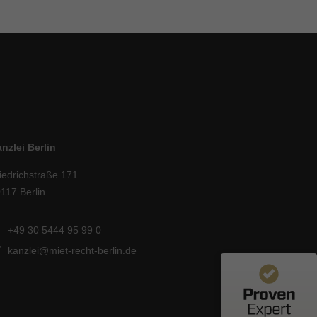
nzlei Berlin
iedrichstraße 171
117 Berlin
Kundenbewertungen und Erfahrungen zu
Bagusche + Partner Rechtsanwälte mbB
+49 30 5444 95 99 0
100%
kanzlei@miet-recht-berlin.de
SEHR GUT
Empfehlungen auf
ProvenExpert.com
4,93 / 5,00