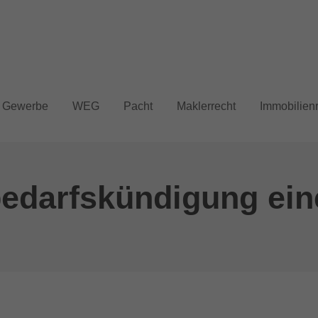
rag "offcanvas-col2" existiert
Der Eintrag "offcanvas-col3" exi
cht.
leider nicht.
Gewerbe
WEG
Pacht
Maklerrecht
Immobilien
edarfskündigung ein