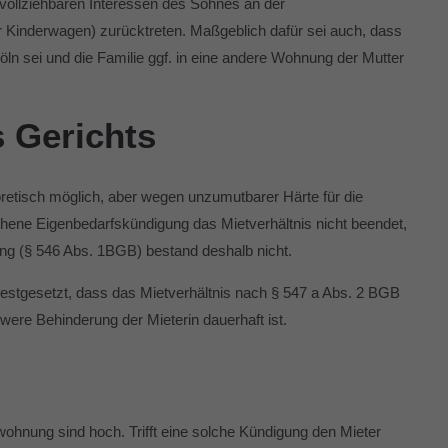
hvollziehbaren Interessen des Sohnes an der
 Kinderwagen) zurücktreten. Maßgeblich dafür sei auch, dass
ln sei und die Familie ggf. in eine andere Wohnung der Mutter
 Gerichts
oretisch möglich, aber wegen unzumutbarer Härte für die
chene Eigenbedarfskündigung das Mietverhältnis nicht beendet,
g (§ 546 Abs. 1BGB) bestand deshalb nicht.
 festgesetzt, dass das Mietverhältnis nach § 547 a Abs. 2 BGB
hwere Behinderung der Mieterin dauerhaft ist.
ohnung sind hoch. Trifft eine solche Kündigung den Mieter