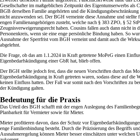
Gesellschafter im maßgeblichen Zeitpunkt des Eigentumserwerbs als C
BGB derselben Familie angehörten und die Kündigungsbeschränkung i
nicht anzuwenden sei. Der BGH verneinte diese Annahme und stellte fes
engen Familienangehörigen zusteht, welche nach § 383 ZPO, § 52 StPO
Zeugnisverweigerungsrecht haben. Cousins fallen auch dann nicht in d
Personenkreis, wenn sie eine enge persönliche Bindung haben. So wur
Ausnahme der Sperrfrist vom BGH verneint und damit auch die Wirk
abgelehnt.
Die Frage, ob das am 1.1.2024 in Kraft getretene MoPeG einen Einflus
Eigenbedarfskündigung einer GbR hat, blieb offen.
Der BGH stellte jedoch fest, dass die neuen Vorschriften durch das M
Eigenbedarfskündigung in Kraft getreten waren, sodass diese auf die
keinen Einfluss hatten. Der Fall war somit nach den Vorschriften zu be
der Kündigung galten.
Bedeutung für die Praxis
Das Urteil des BGH schafft mit der engen Auslegung des Familienbegri
Planbarkeit für Vermieter sowie für Mieter.
Mieter profitieren davon, dass der Schutz vor Eigenbedarfskündigungen
enge Familienbindung besteht. Durch die Präzisierung des Begriffs 
Ausnahmeregelung können Mieter besser einschätzen unter welchen U
zukommt.