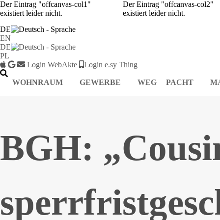
Der Eintrag "offcanvas-col1"
Der Eintrag "offcanvas-col2"
existiert leider nicht.
existiert leider nicht.
DE
EN
DE
PL
Login WebAkte
Login e.sy Thing
WOHNRAUM
GEWERBE
WEG
PACHT
M
BGH: „Cousin
sperrfristgesc