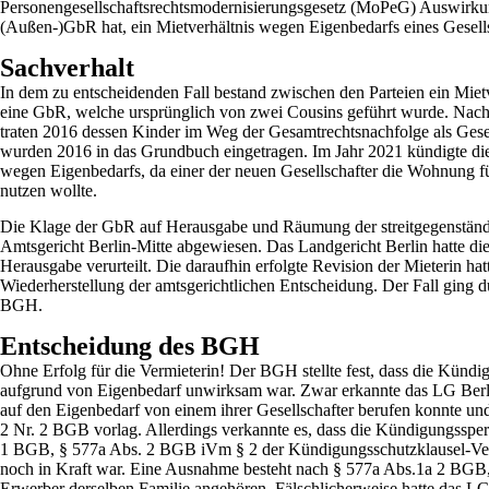
Personengesellschaftsrechtsmodernisierungsgesetz (MoPeG) Auswirkun
(Außen-)GbR hat, ein Mietverhältnis wegen Eigenbedarfs eines Gesell
Sachverhalt
In dem zu entscheidenden Fall bestand zwischen den Parteien ein Mietv
eine GbR, welche ursprünglich von zwei Cousins geführt wurde. Nach 
traten 2016 dessen Kinder im Weg der Gesamtrechtsnachfolge als Gesel
wurden 2016 in das Grundbuch eingetragen. Im Jahr 2021 kündigte di
wegen Eigenbedarfs, da einer der neuen Gesellschafter die Wohnung fü
nutzen wollte.
Die Klage der GbR auf Herausgabe und Räumung der streitgegenständ
Amtsgericht Berlin-Mitte abgewiesen. Das Landgericht Berlin hatte die
Herausgabe verurteilt. Die daraufhin erfolgte Revision der Mieterin hat
Wiederherstellung der amtsgerichtlichen Entscheidung. Der Fall ging d
BGH.
Entscheidung des BGH
Ohne Erfolg für die Vermieterin! Der BGH stellte fest, dass die Kündi
aufgrund von Eigenbedarf unwirksam war. Zwar erkannte das LG Berlin
auf den Eigenbedarf von einem ihrer Gesellschafter berufen konnte un
2 Nr. 2 BGB vorlag. Allerdings verkannte es, dass die Kündigungssperr
1 BGB, § 577a Abs. 2 BGB iVm § 2 der Kündigungsschutzklausel-Ve
noch in Kraft war. Eine Ausnahme besteht nach § 577a Abs.1a 2 BGB,
Erwerber derselben Familie angehören. Fälschlicherweise hatte das L